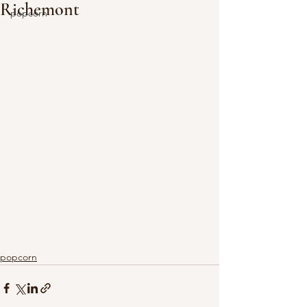
Richemont
popcorn
popcorn