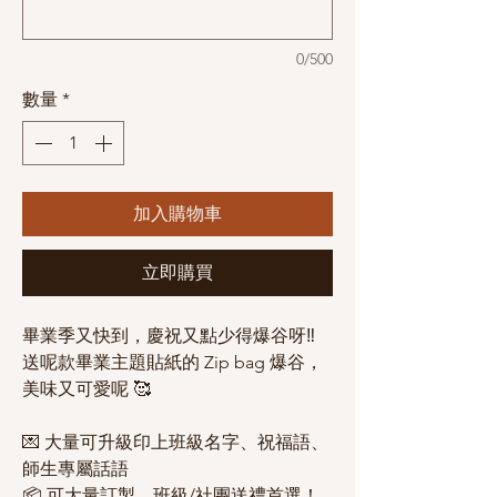
0/500
數量
*
加入購物車
立即購買
畢業季又快到，慶祝又點少得爆谷呀‼️
送呢款畢業主題貼紙的 Zip bag 爆谷，
美味又可愛呢 🥰
💌 大量可升級印上班級名字、祝福語、
師生專屬話語
📦 可大量訂製，班級/社團送禮首選！