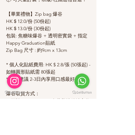
【畢業禮物】Zip bag 爆谷
HK＄12.0/份 (50份起)
HK＄13.0/份 (30份起)
包裝: 焦糖味爆谷 + 透明密實袋 + 指定
Happy Graduation貼紙
Zip Bag 尺寸 : 約9cm x 13cm
* 個人化貼紙費用: HK $ 2.8/張 (50張起) -
如轉圓形貼紙需 80張起
* 一般建議 2-3日內享用口感最好
爆谷取貨方式：
1. 可於10:30-11:00am 在葵興地鐵站交收
(如需其他時段, 可以告知我們再約定指
定時間)
2. 安排快遞送上門服務 ( 運費另行報價 )